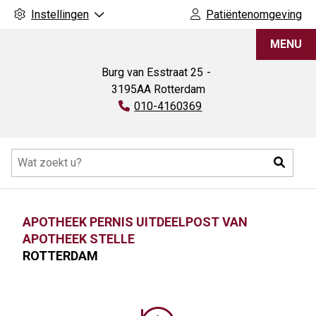
Instellingen
Patiëntenomgeving
Apotheek
MENU
Pernis
uitdeelpost
Burg van Esstraat
25
van
3195AA
Rotterdam
Apotheek
Tel:
010-4160369
Stelle
Hoofdmenu
Zoeke
APOTHEEK PERNIS UITDEELPOST VAN
APOTHEEK STELLE
ROTTERDAM