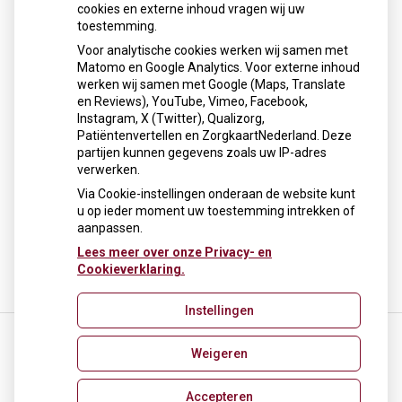
cookies en externe inhoud vragen wij uw
online
toestemming.
aanvragen
Herhaalrecepten
Voor analytische cookies werken wij samen met
Matomo en Google Analytics. Voor externe inhoud
aanvragen
Anticonceptiemiddelen
werken wij samen met Google (Maps, Translate
aanvragen
Diabetesmiddelen
en Reviews), YouTube, Vimeo, Facebook,
Instagram, X (Twitter), Qualizorg,
Patiëntenvertellen en ZorgkaartNederland. Deze
op
Registeren
partijen kunnen gegevens zoals uw IP-adres
verwerken.
patiëntenomgeving
Apotheek
Via Cookie-instellingen onderaan de website kunt
u op ieder moment uw toestemming intrekken of
Pernis
aanpassen.
uitdeelpost
Lees meer over onze Privacy- en
van
Cookieverklaring.
Apotheek
Stelle
Instellingen
Weigeren
Uw Zorg Online
|
Beheer
pernis@apotheekstelle.nl
Accepteren