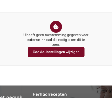
U heeft geen toestemming gegeven voor
externe inhoud
die nodig is om dit te
zien.
Cookie-instellingen wijzigen
aanvragen
Herhaalrecepten
et
gemak
aanvragen
Anticonceptiemiddelen
g
online
aanvragen
Diabetesmiddelen