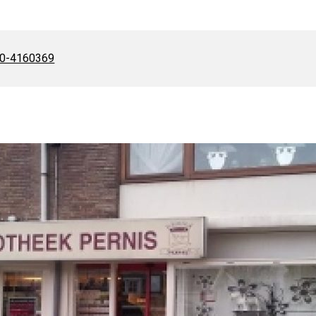
l:
0-4160369