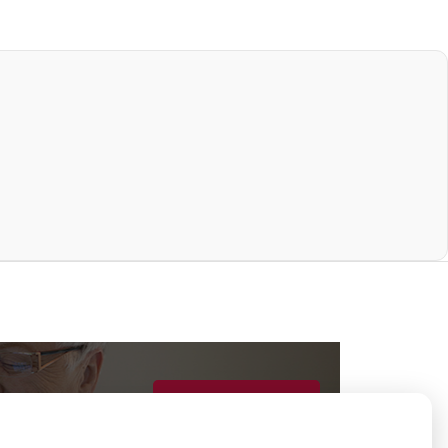
op
Registeren
patiëntenomgeving