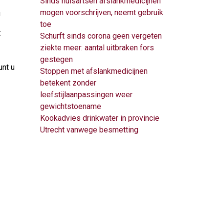
Sinds huisartsen afslankmedicijnen
mogen voorschrijven, neemt gebruik
u
toe
t
Schurft sinds corona geen vergeten
ziekte meer: aantal uitbraken fors
gestegen
unt u
Stoppen met afslankmedicijnen
betekent zonder
leefstijlaanpassingen weer
gewichtstoename
Kookadvies drinkwater in provincie
Utrecht vanwege besmetting