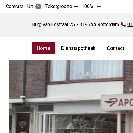
Tekst
Tekst
Contrast
Tekstgrootte
100%
Uit
verkleinen
vergroten
Apotheek
met
met
Pernis
Burg van Esstraat
25
3195AA
Rotterdam
Te
01
10%
10%
uitdeelpost
van
Apotheek
Hoofdmenu
Stelle
Home
Dienstapotheek
Contact